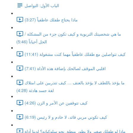
الباب الأول: التواصل
ماذا يحتاج طفلك عاطفياً (3:27)
ما هي شخصيتك التربوية و كيف تكون جزء من المشكلة /
الحل أحياناً (5:46)
كيف تتواصلين مع طفلك عاطفياً مهما كنت مشغولة (11:41)
اقلبي الموقف لصالحك بإضافة هذه الأداة (7:41)
ما يؤخذ باللطف لا يؤخذ بالعنف … كيف تتدربين على امتلاك
لغة جسد هادئة (4:28)
كيف تتوقفين عن الأمر و الزن (4:26)
كيف تكوني مربي قائد، لا خادم و لا رئيس (6:19)
ماذا لو طفلك صغير ولا يطور منطق نحو سلوكياته؟ لدينا أداة