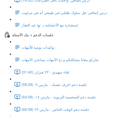
درس إضافي: هل سلوك طفلي غير طبيعي أم غير مرغوب
إستشارة مع الأخصائية د. نها عبد الغفار
جلسات الدعم + بنك الأسئلة
توكيدات يومية للأمهات
شاركو معانا مشكلتكم و دع الأمهات يساعدن الأمهات
لقاء تمهيدي - ٢٣ فبراير (31:40)
جلسة دعم اعرف تفسك - مارس ٩: (58:28)
جلسة دعم الشخصية التربوية - مارس ١٧: (64:58)
جلسة دعم الوقت الخاص - مارس ٢٣ (66:58)