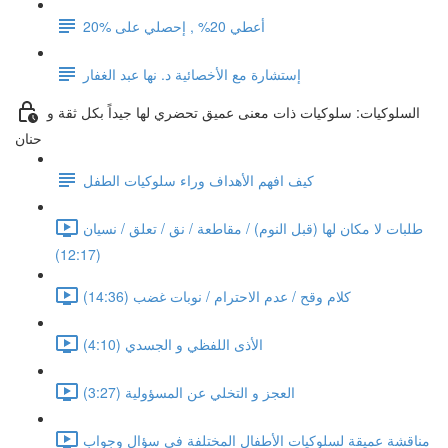
أعطي 20% , إحصلي على %20
إستشارة مع الأخصائية د. نها عبد الغفار
السلوكيات: سلوكيات ذات معنى عميق تحضري لها جيداً بكل ثقة و
حنان
كيف افهم الأهداف وراء سلوكيات الطفل
طلبات لا مكان لها (قبل النوم) / مقاطعة / نق / تعلق / نسيان
(12:17)
كلام وقح / عدم الاحترام / نوبات غضب (14:36)
الأذى اللفظي و الجسدي (4:10)
العجز و التخلي عن المسؤولية (3:27)
مناقشة عميقة لسلوكيات الأطفال المختلفة في سؤال وجواب