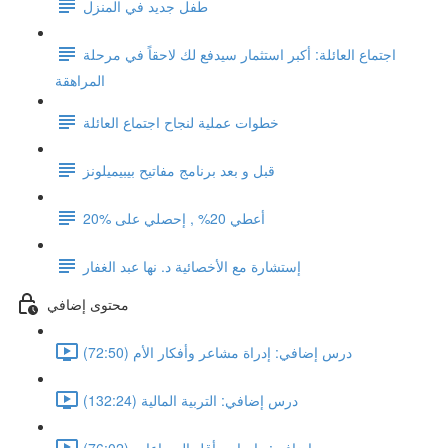
طفل جديد في المنزل
اجتماع العائلة: أكبر استثمار سيدفع لك لاحقاً في مرحلة
المراهقة
خطوات عملية لنجاح اجتماع العائلة
قبل و بعد برنامج مفاتيح بيبيميلونز
أعطي 20% , إحصلي على %20
إستشارة مع الأخصائية د. نها عبد الغفار
محتوى إضافي
درس إضافي: إدراة مشاعر وأفكار الأم (72:50)
درس إضافي: التربية المالية (132:24)
درس إضافي: واجبات بأقل الصراعات (76:02)